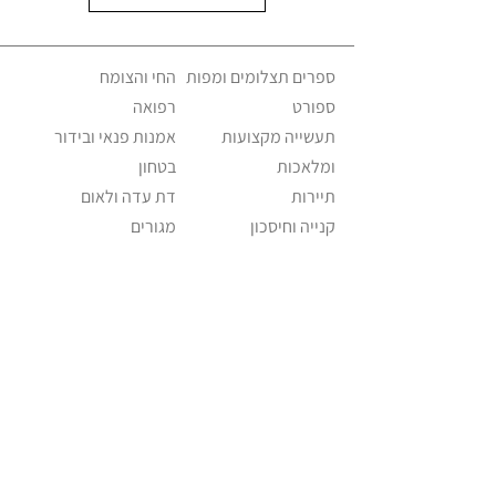
ספרים תצלומים ומפות
החי והצומח
ספורט
רפואה
תעשייה מקצועות
אמנות פנאי ובידור
ומלאכות
בטחון
תיירות
דת עדה ולאום
קנייה וחיסכון
מגורים
משפחה וחינוך
ישראליאנה אקלקטי
מזון ומשקה
שווקים וחנויות
פוליטיקה ומנהיגות
מוזיאונים וגלריות
תחבורה וניידות
כלי תקשורת
דואר וטלפון
מוזיקה
אופנה ולבוש
Israeliana – The Educational Project ©