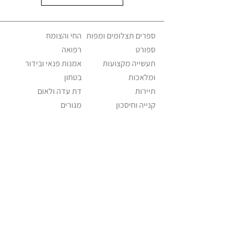
ספרים תצלומים ומפות
החי והצומח
ספורט
רפואה
תעשייה מקצועות
אמנות פנאי ובידור
ומלאכות
בטחון
תיירות
דת עדה ולאום
קנייה וחיסכון
מגורים
משפחה וחינוך
ישראליאנה אקלקטי
מזון ומשקה
שווקים וחנויות
פוליטיקה ומנהיגות
מוזיאונים וגלריות
תחבורה וניידות
כלי תקשורת
דואר וטלפון
מוזיקה
אופנה ולבוש
Israeliana – The Educational Project ©