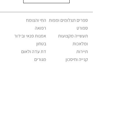
ספרים תצלומים ומפות
החי והצומח
ספורט
רפואה
תעשייה מקצועות
אמנות פנאי ובידור
ומלאכות
בטחון
תיירות
דת עדה ולאום
קנייה וחיסכון
מגורים
משפחה וחינוך
ישראליאנה אקלקטי
מזון ומשקה
שווקים וחנויות
פוליטיקה ומנהיגות
מוזיאונים וגלריות
תחבורה וניידות
כלי תקשורת
דואר וטלפון
מוזיקה
אופנה ולבוש
Israeliana – The Educational Project ©