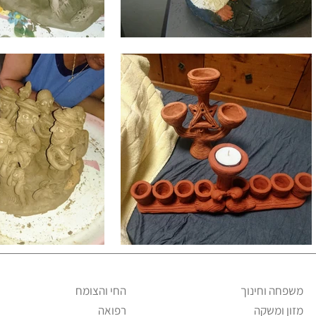
משפחה וחינוך
החי והצומח
מזון ומשקה
רפואה