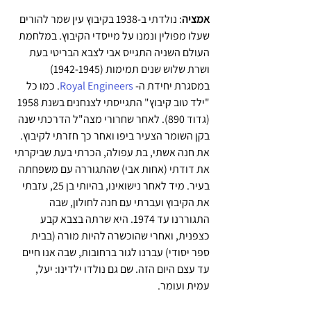
אמציה
: נולדתי ב-1938 בקיבוץ עין שמר להורים 
שעלו מפולין ונמנו על מייסדי הקיבוץ. במלחמת 
העולם השניה התגייס אבי לצבא הבריטי בעת 
ושרת שלוש שנים תמימות (1942-1945) 
במסגרת יחידת ה- 
Royal Engineers
. כמו כל 
"ילד טוב קיבוץ" התגייסתי לצנחנים בשנת 1958 
(גדוד 890). לאחר שחרורי מצה"ל הדרכתי שנה 
בקן השומר הצעיר ביפו ואחר כך חזרתי לקיבוץ. 
את חנה אשתי, בת עפולה, הכרתי בעת שביקרתי 
את דודתי (אחות אבי) שהתגוררה עם משפחתה 
בעיר. מיד לאחר נישואינו, בהיותי בן 25, עזבתי  
את הקיבוץ ועברתי עם חנה לחולון, שבה 
התגוררנו עד 1974. היא שרתה בצבא קבע 
כצפנית, ואחרי שהוכשרה להיות מורה (בבית 
ספר יסודי) עברנו לגור ברחובות, שבה אנו חיים 
עד עצם היום הזה. שם גם נולדו ילדינו: יעל, 
עמית ועומר.