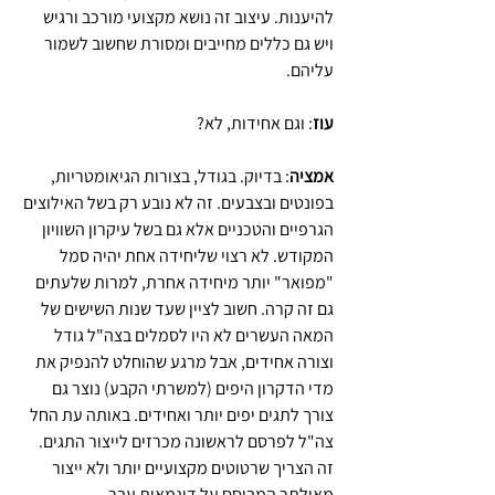
להיענות. עיצוב זה נושא מקצועי מורכב ורגיש 
ויש גם כללים מחייבים ומסורת שחשוב לשמור 
עליהם.
עוז
: וגם אחידות, לא?
אמציה
: בדיוק. בגודל, בצורות הגיאומטריות, 
בפונטים ובצבעים. זה לא נובע רק בשל האילוצים 
הגרפיים והטכניים אלא גם בשל עיקרון השוויון 
המקודש. לא רצוי שליחידה אחת יהיה סמל 
"מפואר" יותר מיחידה אחרת, למרות שלעתים 
גם זה קרה. חשוב לציין שעד שנות השישים של 
המאה העשרים לא היו לסמלים בצה"ל גודל 
וצורה אחידים, אבל מרגע שהוחלט להנפיק את 
מדי הדקרון היפים (למשרתי הקבע) נוצר גם 
צורך לתגים יפים יותר ואחידים. באותה עת החל 
צה"ל לפרסם לראשונה מכרזים לייצור התגים. 
זה הצריך שרטוטים מקצועיים יותר ולא ייצור 
מאולתר המבוסס על דוגמאות עבר.