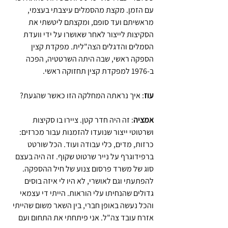
עם הזמן. מקצת מהסמלים עיצבתי בעצמי, 
מראשיתם ועד סופם, ומקצתם ליטשתי את 
הסקיצות לייצור לאחר שאושרו על ידי וועדת 
הסמלים והדגלים הצה"לית. מפקדת קצין 
הספקה ראשי, שבה היתה השרטטיה, הפכה 
ב-1976 למפקדת קצין תחזוקה ראשי.
עוז
: איך נראתה המחלקה הזו כאשר שהגעת?
אמציה
: זה היה חדר קטן. ציירו בו סקיצות 
ושרטוטי ייצור שנועדו להזמנות עבור מכרזים: 
כרזות, מדים, כלי עבודה ועוד. הכל שורטט 
ברפידוגרף על נייר שרטוט שקוף. זה היה בעצם 
סוג של משרד פרסום צנוע של חיל ההספקה. 
להפתעתי וגם לאושרי, לא היו לי איזה בוסים 
גדולים שהנחיתו עלי הוראות. הייתי די עצמאי 
והכל נעשה באופן חברי, בין השאר משום שהייתי 
אזרח עובד צה"ל. אני פיתחתי את התחום ועם 