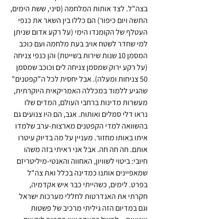
בצה"ל. לצד אותות המלחמה (סיני, ששת הימים, 
התשה ויום כיפור) הם כללו בין השאר את כנפי 
העטלף של הקומנדו הימי (על רקע אדום שניתן 
למי שחדר לשטח אויב בעת מלחמה ועם כוכב 
המסמן 10 שנות שירות בשייטת) והן כנפי צניחה 
(על רקע ירוק שמסמן צניחה לים וכוכב שמסמן 
50 צניחות ומעלה). אבל יחסית לכל ה"קפטנים" 
שהגיע ללמוד במכללה האמריקאית היוקרתית, 
מעשרות מדינות ברחבי העולם, המדים שלו 
נראו דלי סמלים ואותות. אגב, הם היו צנועים גם 
בהשוואה למדי הקפטנים מארצות-ערב שלמדו 
איתו באותו מחזור. מעניין על מה בדיוק עיטרו 
אותם. חה חה חה. אבל אני ראיתי בזה משהו 
חיובי: ביטוי לשוויון, האחווה והאנטי-מיליטריזם 
שמאפיינים אותנו כמדינה בכלל ואת צה"ל 
בפרט. לימים, כשהייתי כבר איש אקדמיה, 
חקרתי את האנדרטות לחללי מערכות ישראל 
וגם במדיום הזה גיליתי מרכיב של פשטות 