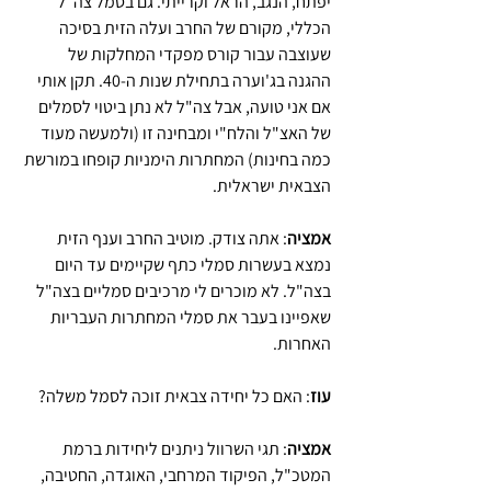
יפתח, הנגב, הראל וקרייתי. גם בסמל צה"ל 
הכללי, מקורם של החרב ועלה הזית בסיכה 
שעוצבה עבור קורס מפקדי המחלקות של 
ההגנה בג'וערה בתחילת שנות ה-40. תקן אותי 
אם אני טועה, אבל צה"ל לא נתן ביטוי לסמלים 
של האצ"ל והלח"י ומבחינה זו (ולמעשה מעוד 
כמה בחינות) המחתרות הימניות קופחו במורשת 
הצבאית ישראלית.  
אמציה
: אתה צודק. מוטיב החרב וענף הזית 
נמצא בעשרות סמלי כתף שקיימים עד היום 
בצה"ל. לא מוכרים לי מרכיבים סמליים בצה"ל 
שאפיינו בעבר את סמלי המחתרות העבריות 
האחרות. 
עוז
: האם כל יחידה צבאית זוכה לסמל משלה?
אמציה
: תגי השרוול ניתנים ליחידות ברמת 
המטכ"ל, הפיקוד המרחבי, האוגדה, החטיבה, 