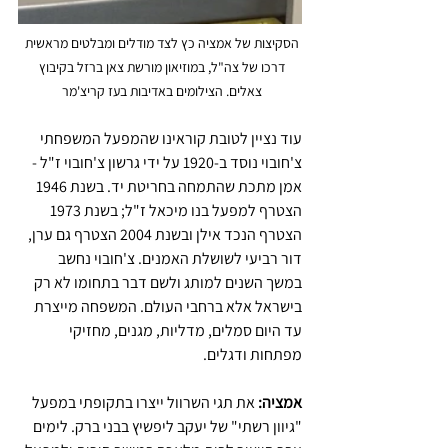
הסקיצות של אמציה כץ לצד מודלים ומבלטים מראשית 
דרכו של צה"ל, במוזיאון מורשת צאן ברזל בקיבוץ 
צאלים. הצילומים באדיבות בעז קריצ'מר 
עוד נציין לטובת קוראינו שהמפעל המשפחתי 
צ'חובוי נוסד ב-1920 על ידי גרשון צ'חובוי ז"ל - 
אמן מתכת שהתמחה בחריטת יד. בשנת 1946 
הצטרף למפעל בנו מיכאל ז"ל; בשנת 1973 
הצטרף הנכד אילן ובשנת 2004 הצטרף גם ערן, 
דור רביעי לשושלת האמנים. צ'חובוי נחשב 
במשך השנים למותג ולשם דבר בתחומו לא רק 
בישראל אלא ברחבי העולם. המשפחה מייצרת 
עד היום סמלים, מדליות, מגנים, מחזיקי 
מפתחות ודגלים.
אמציה:
 את תגי השרוול ייצרו בתקופתי במפעל 
"גיוון רשתי" של יעקב ליפשיץ בבני ברק. לימים 