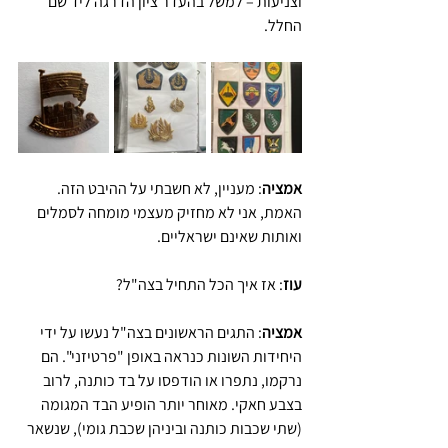
וצניעות – למשל בהעדר ציון הדרגה ליד שם 
החלל.
אמציה
: מעניין, לא חשבתי על ההיבט הזה. 
האמת, אני לא מחזיק מעצמי מומחה לסמלים 
ואותות שאינם ישראליים.
עוז
: אז איך הכל התחיל בצה"ל?
אמציה
: התגים הראשונים בצה"ל נעשו על ידי 
היחידות השונות כנראה באופן "פרטיזני". הם 
נרקמו, נתפרו או הודפסו על בד כותנה, לרוב 
בצבע חאקי. מאוחר יותר הופיע הבד המגומה 
(שתי שכבות כותנה וביניהן שכבת גומי), שנשאר 