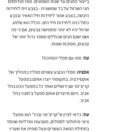
בייצור התגים עד שנות השמונים. מאז מודפסים 
תגי השרוול על בד שמשונית - בצבע זית ליחידות 
היבשה, בצבע אפור ליחידות חיל האוויר ובצבע 
כחול כהה ליחידות חיל הים. הכלל הוא שלתג 
שרוול יהיו לא יותר מחמישה צבעים, אם כי פה 
ושם ישנם תגים שכוללים מספר גדול יותר של 
צבעים, מסיבות שונות.
עוז
: ומה עם סמלי המתכת?
אמציה
: סמלי הכובע עשויים מפליז בתהליך של 
אוקסידציה. בתקופתי ייצרו אותם במפעל 
קריצ'מר שבירושלים ואחר כל במפעל הכט בתל 
אביב. היום מייצרים אותם מפעל צ'חובוי בתל 
אביב.
עוז: 
כדאי לציין ש"קריצ'מר ובניו" הוא מפעל 
ציוני מיתולוגי לסמלים, מטבעות ומדליות שנוסד 
בתחילת המאה העשרים ונעל סופית את שעריו 