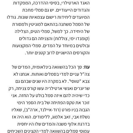
האגד הארטילרי, בסיסי ההדרכה, המפקדות 
והגדודים הייעודיים. יש גם סמלי מתכת 
המיועדים ליחידות רישום עצמאיות שונות. גודלו 
של הסמל משתנה בהתאם למוניטין ולמסורת 
של היחידה. כך למשל, סמלי הטיס, הצלילה 
(קומנדו ימי, צוללות) והצניחה הם גדולים 
ובולטים במיוחד על המדים. סמלי המקצועות 
והקורסים ההישגיים לרוב קטנים יותר. 
עוז
: סך הכל בהשוואה בינלאומית, המדים של 
צה"ל עניים למדי בסמלים ואותות. אנחנו לא 
צבא "טווסי". לא במקרה היו שנים שבהם גם 
שריונרים ואנשי ארטילריה עשו קורס צניחה, רק 
כדי שיהיה להם איזה סמל בולט על החזה. אני 
זוכר את טקס הפתיחה של בית הספר הימי 
הגבוה בניו פורט (רוד-איילנד, ארה"ב), שאליו 
נשלח אבי, זאב אלמוג, ללימודים. הוא היה אז 
בדרגת אלוף משנה והמדים שלו היו יחסית 
עמוסי סמלים בהשוואה למדי הקצינים השכיחים 