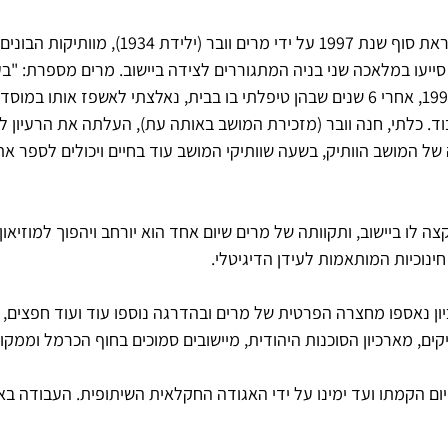
ארכיון מושב הבונים הוקם לקראת סוף שנת 1997 על ידי מרים וובר (ילידת
 בעת הצורך סייעו במלאכה שני בניה המתגוררים לצידה ביישוב. מרים מספרת: "
במחלת האלצהיימר. בשנת 1994, אחרי 6 שנים שבהן טיפלתי בו בבית, נאלצתי לאשפז אותו במו
וד. כלתי, חנה וובר (מזכירת המושב באותה עת), העלתה את הרעיון לה
ל המושב הוותיק, בשעה שוותיקי המושב עוד בחיים ויכולים לספר את
צה לו ביישוב, ותקוותה של מרים שיום אחד הוא יורחב ויהפוך למוזיאון
נוכיות המותאמות לעידן הדיגיטלי.
ן נאספו מחצרה הפרטית של מרים ובהדרגה נוספו עוד ועוד חפצים, ע
ים, מארכיון הסוכנות היהודית, מיישובים סמוכים בחוף הכרמל וממקור
ום הקמתו ועד ימינו על ידי האגודה החקלאית השיתופית. העבודה באר