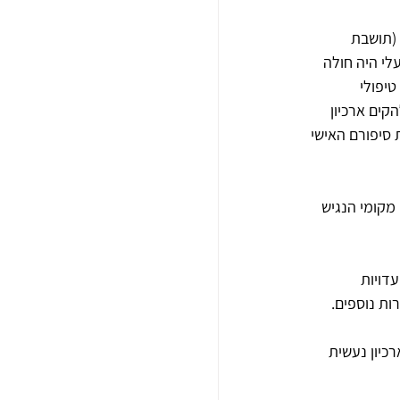
 1934), מוותיקות הבונים (תושבת 
בעלי היה חולה 
סד טיפולי 
קים ארכיון 
 סיפורם האישי 
 מקומי הנגיש 
דויות 
ות נוספים.
כיון נעשית 