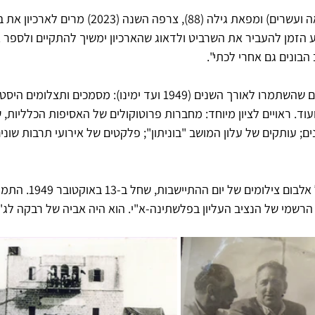
בשל מצבה הבריאותי (עד מאה ועשרים) ומפאת גילה (88), צרפה השנה 
 הזמן להעביר את השרביט ולדאוג שהארכיון ימשיך להתקיים ולספר א
בונים גם אחרי לכתי".
בארכיון אגורים פריטים מגוונים שהשתמרו לאורך השנים (1949 ועד ימינו): מסמכים 
 ועוד. ראויים לציון מיוחד: מחברות פרוטוקולים של האסיפות הכלליות, 
; עותקים של עלון המושב "בוניתון"; פלקטים של אירועי תרבות שוני
בין האוספים הפיקנטיים נכלל אלבו
 הרשמי של הנציב העליון בפלשתינה-א"י. הוא היה אביה של רבקה לג'ו