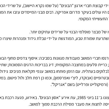
 הוקם בשנת 1949 על ידי קבוצת חברי ארגון "הבונים" (על שמו נקרא היישוב), על שרידי 
 היו עולים בעיקר מדרום אפריקה. רבים מבני המייסדים עזבו את המו
של מבצר מוסלמי הבנוי על שרידים עתיקים יותר.
תרעת שמורת טבע, המודגשת על ידי טבלת גידוד ומנהרות שיצרו מי
ו חברי המושב מעבודות מגוונות בסביבה: איסוף צדפים מחוף הבונ
 כריית סלעים במחצבה המקומית; דיג בבריכות הדגים הסמוכות; שתיל
לוקים בעתלית. עם הזמן פותחו במושב ענפי חקלאות מניבים: גידולי
בטרופיים (אבוקדו, ליצ'י ואפרסמון), וכמו כן רפת חלב ולול פיטום. במ
ורמיקולייט ופרלייט) בשם "אגריקל".
המושב זכה לפרסום שלא מרצונו ב־11 ביוני 1985, עת אירע "אסון הבונים". באירוע, פג
יסה לחצות את מעבר מסילת הרכבת סמוך למושב.