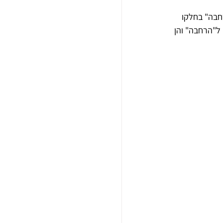
אשית המאה ה-21 החלה בניית "הרחבה" בחלקו 
ל"הרחבה" והן 