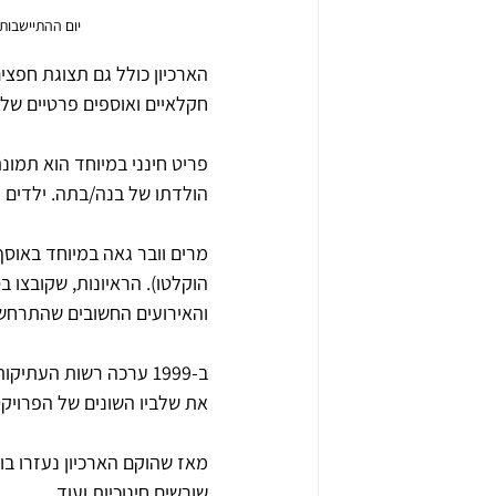
יום ההתיישבות, 13 באוקטובר 1949. צלם: צבי אורושקס אורון. התצלומים באדיבות ארכיון מוש
הארכיון כולל גם תצוגת חפצים
חקלאיים ואוספים פרטיים של
פריט חינני במיוחד הוא תמונ
הולדתו של בנה/בתה. ילדים ה
הוקלטו). הראיונות, שקובצו 
והאירועים החשובים שהתרחשו
ב-1999 ערכה רשות העת
את שלביו השונים של הפרויקט
מאז שהוקם הארכיון נעזרו בו 
שורשים חינוכיות ועוד.