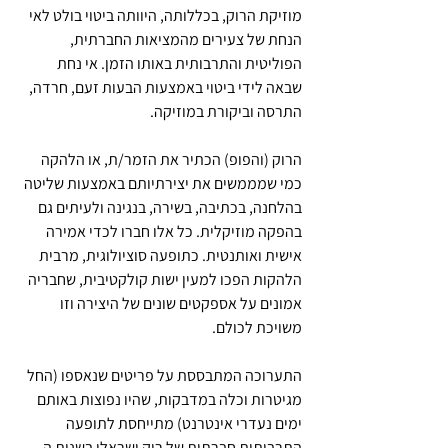
מוזיקת הרוק, בכללותה, היוותה ביטוי בולט לאי 
הנחת של צעירים מהמציאות החברתית, 
הפוליטית והתרבותית באותו הזמן. אי נחת 
שבאה לידי ביטוי באמצעות הבעות זעם, חרדה, 
התרסה וביקורת במוזיקה.
הרוק (והפופ) הכתיר את הזמר/ת, או הלהקה 
כמי שמממשים את יצירתיותם באמצעות שליטה 
בהלחנה, בכתיבה, בשירה, בנגינה ולעיתים גם 
בהפקה מוזיקלית. כל אלו חברו לכדי אמירה 
אישית ואותנטית. כתופעה סוציולוגית, מרבית 
הלהקות הפכו למעין ישות קולקטיבית, שחבריה 
אמונים על אספקטים שונים של היצירה וזו 
משויכת לכולם.
התערוכה המתבססת על פריטים שנאספו (החל 
מגיטרות וכלה במדבקות, שהיו נפוצות באותם 
ימים נעדרי אינטרנט) מתייחסת לתופעה 
התרבותית חברתית של רוק ישראלי בשנות ה 