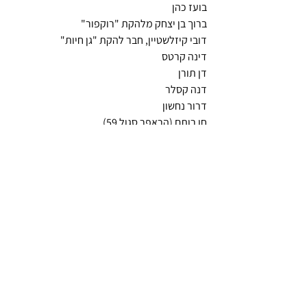
בועז כהן
ברוך בן יצחק מלהקת "רוקפור"
דובי קיזלשטיין, חבר להקת "גן חיות"
דינה קרטס
דן תורן 
דנה קסלר
דרור נחשון
חן רותם (הראפר סגול 59)
יואב קוטנר
יובל ליבליך, חבר להקת "גן חיות"
יונתן שומרוני 
יעל כהן מלהקת "המכשפות" 
ירמי קפלן
ליאור מרום
מיכאל רורברגר
מרק לזר מלהקת "רוקפור"
ניק מילר חבר להקת "סטלה מאריס"
סער בורשטיין
ספי אפרתי מלהקת "ג'וני הכבאי".