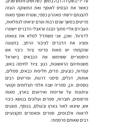
על ידי בשקידה רבה במשך כשלושים וחמש שנים, 
כאשר את הבסיס לאוסף ואת התשוקה העזה 
להצגתם ירשתי מאהרון כספי, שטרח ואסף מאות 
פריטים במשך שנים רבות וטרם יציאתו לגמלאות, 
העבירם אליי מתוך הבנה ש'אצלי הדברים יישמרו 
לדורות'. ואכן, אני משתדל למלא את צוואתו 
ומציג את הדברים לציבור הרחב. בתצוגה 
שהקמתי יש מאות פריטי ציוד כיבוי אש 
היסטוריים ששימשו את הכבאים בישראל 
משנותיהם הראשונות, כגון: ציוד לחימה באש, 
קסדות, כובעים, מדים, חליפות כבאים, סמלים, 
אותות, דגלים, סימני דרגות, ופריטים רבים 
נוספים. וכן, ספריה שבה אלפי תצלומים וקטעי 
עיתונות על שריפות ואירועים בארץ, מאות 
פרסומים, חוברות, ספרים ועלונים בנושא כיבוי 
אש, שיצאו לאור בארץ ובעולם, בנוסף, מוצגים 
לראווה אלבומים, ספרים ומאמרים מקצועיים 
רבים שאותם פרסמתי.