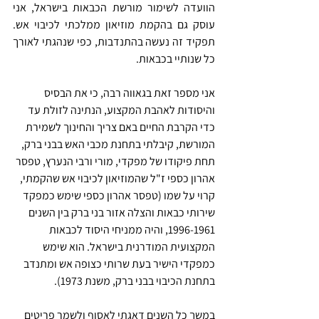
הוועדה לשימור מורשת הכבאות בישראל, אני 
עוסק גם בהקמת מוזיאון ממלכתי לכיבוי אש. 
תפקיד זה נעשה בהתנדבות, כפי שנהגתי לאורך 
כל שנותיי בכבאות.
אני מספר זאת בגאווה רבה, כי את הבסיס 
והיסודות לאהבת המקצוע, הנתינה לזולת עד 
כדי הקרבת החיים באם צריך והחינוך לשמירת 
המורשת, קיבלתי בתחנת מכבי האש בבני ברק, 
תחת פיקודו של מפקדי, מורי ורבי הנערץ, טפסר 
אהרון כספי ז"ל שהמוזיאון לכיבוי אש שהקמתי, 
קרוי על שמו (טפסר אהרון כספי שימש כמפקד 
שירותי כבאות והצלה אזור בני ברק בין השנים 
1996-1961, והיה ממניחי היסוד לכבאות 
המקצועית המודרנית בישראל. הוא שימש 
כמפקדי הישיר בעת שרותי כצופה אש ומתנדב 
בתחנת הכיבוי בבני ברק, משנת 1973).
במשך כל השנים דאגתי לאסוף ולשמר פריטים 