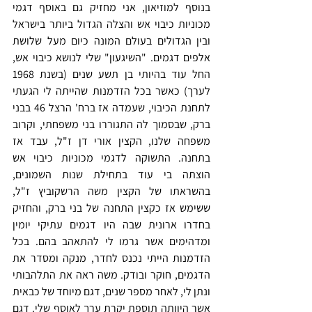
בנוסף למוזיאון, אני מחזיק גם באוסף דגמי 
מכוניות כיבוי אש והצלה הגדול ביותר בישראל 
ובין הגדולים בעולם המונה כיום מעל שלושת 
אלפים דגמים. "השיגעון" שלי לנושא כיבוי אש, 
החל עוד בהיותי בן תשע שנים (בשנת 1968 
לערך) כאשר בכל הזדמנות שהייתה לי הגעתי 
לתחנת הכיבוי, שעמדה אז ברח' הרצל 46 בבני 
ברק, שבסמוך לה התגוררו בני משפחתי, וקרוב 
משפחה שלנו, הקצין אורי דן ז"ל, עבד אז 
בתחנה. התשוקה לדגמי מכוניות כיבוי אש 
הוצתה בי עוד בתחילת שנות השמונים, 
בהשראתו של הקצין משה הרשקוביץ ז"ל, 
ששימש אז כקצין התחנה של בני ברק, והחזיק 
בחדרו ארונית שבה היו דגמים עתיקי יומין 
ומדהימים אשר גרמו לי להתאהב בהם. בכל 
הזדמנות הייתי נכנס לחדר, מנקה ומסדר את 
הדגמים, חוקר ובודק. משה ראה את התלהבותי 
ונתן לי, לאחר מספר שנים, דגם מיוחד של כבאית 
אשר היוותה תוספת יקרת ערך לאוסף שלי. דגם 