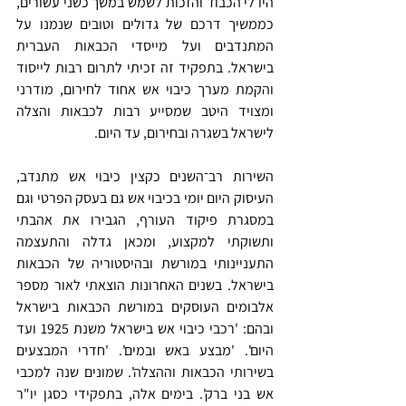
היו לי הכבוד והזכות לשמש במשך כשני עשורים, 
כממשיך דרכם של גדולים וטובים שנמנו על 
המתנדבים ועל מייסדי הכבאות העברית 
בישראל. בתפקיד זה זכיתי לתרום רבות לייסוד 
והקמת מערך כיבוי אש אחוד לחירום, מודרני 
ומצויד היטב שמסייע רבות לכבאות והצלה 
לישראל בשגרה ובחירום, עד היום.
השירות רב־השנים כקצין כיבוי אש מתנדב, 
העיסוק היום יומי בכיבוי אש גם בעסק הפרטי וגם 
במסגרת פיקוד העורף, הגבירו את אהבתי 
ותשוקתי למקצוע, ומכאן גדלה והתעצמה 
התעניינותי במורשת ובהיסטוריה של הכבאות 
בישראל. בשנים האחרונות הוצאתי לאור מספר 
אלבומים העוסקים במורשת הכבאות בישראל 
ובהם: 'רכבי כיבוי אש בישראל משנת 1925 ועד 
היום'. 'מבצע באש ובמים'. 'חדרי המבצעים 
בשירותי הכבאות וההצלה'. שמונים שנה למכבי 
אש בני ברק'. בימים אלה, בתפקידי כסגן יו"ר 