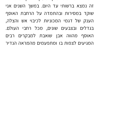
זה נמצא ברשותי עד היום. במשך השנים אני 
שוקד במסירות ובהתמדה על הרחבת האוסף 
הענק של דגמי המכוניות לכיבוי אש והצלה, 
בגדלים ובצבעים שונים, מכל רחבי העולם. 
האוסף מהווה אבן שואבת למבקרים רבים 
המגיעים לצפות בו ומתפעמים מהמראה הנדיר 
והמיוחד ביופיו.
רעייתי נאוה שמש ז"ל
רעייתי, נאוה שמש ז"ל, נפטרה בטרם עת, ביום 
6/2/05 והיא בת 43 שנים במותה. לאחר מותה 
נתרמו איבריה של נאוה לשישה אנשים, אשר 
קיבלו חיים חדשים בזכותה. נאווה ליוותה אותי 
בכל שנותיי בשירותי הכבאות וההצלה, השתתפה 
יחד עימי באירועים גדולים וקטנים, והייתה 
אהודה ומוכרת היטב בפני כל. מותה הפתאומי 
היה מכה קשה לי ולמשפחתי אבל המעשה 
שעשיתי בכך שתרמתי את איבריה לשישה אנשים 