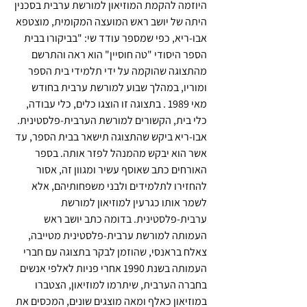
היוזמה להקמת המוזיאון למורשת ערבית בסכנין 
היתה של יושב ראש המועצה המקומית, מוצטפא 
אבו-ריא, כפי שמספר עודד שי: "בביקורו בבית 
הספר היסודי "טה חוסיין" הוא ראה והתרשם 
מהתצוגה שהוקמה על ידי תלמידי בית הספר 
ומוריו, במהלך שבוע למורשת ערבית בחודש 
מאי 1989 . בתצוגה זו הוצגו כלים, כלי עבודה, 
כלי בית, הקשורים למורשת הערבית-פלסטינית. 
אבו-ריא ביקש שהתצוגה תישאר בבית הספר, עד 
אשר הוא יבקש מהמנהל לפזר אותה. בספר 
האורחים כתב שאוסף עשיר ומגוון זה, אסור 
להחזירו לתלמידים ולבני משפחותיהם, אלא 
לשמר אותו כגרעין למוזיאון למורשת 
ערבית-פלסטינית. בדומה כתב יושב ראש 
העמותה למורשת ערבית-פלסטינית מטייבה, 
צאלח בראנסי, שהוזמן לבקר בתצוגה עם חברי 
העמותה בשנת 1990 אחרי פניות לאלפי אנשים 
בחברה הערבית, שיתרמו למוזיאון, הצטברו 
במוזיאון כאלף ומאה מוצגים שונים, המכסים את 