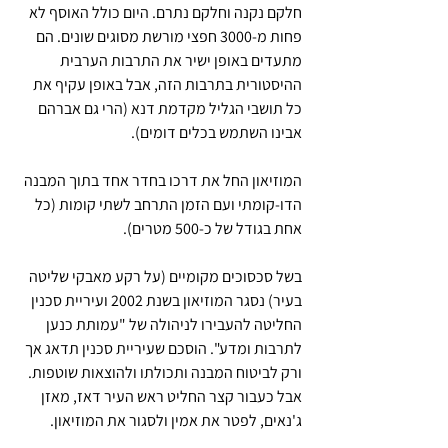
חלקם נקנה וחלקם נתרם. היום כולל האוסף לא 
פחות מ-3000 חפצי מורשת מסוגים שונים. הם 
מתעדים באופן ישיר את התרבות הערבית 
ההיסטורית בתרבות הזה, אבל באופן עקיף את 
כל תושבי הגליל מקדמת דנא (הרי גם אברהם 
אבינו השתמש בכלים דומים).
המוזיאון החל את דרכו בחדר אחד בתוך המבנה 
הדו-קומתי ועם הזמן התרחב לשתי קומות (כל 
אחת בגודל של כ-500 מטרים).
בשל סכסוכים מקומיים (על רקע מאבקי שליטה 
בעיר) נסגר המוזיאון בשנת 2002 ועיריית סכנין 
החליטה להעבירו לניהולה של "עמותת כנען 
לתרבות ומדע". הוסכם שעיריית סכנין תדאג אך 
ורק לביטוח המבנה ותכולתו ולהוצאות שוטפות. 
אבל כעבור קצר החליט ראש העיר דאז, מאזן 
ג'נאים, לפטר את אמין ולסגור את המוזיאון. 