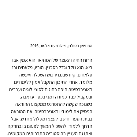
המוזיאון בסח'נין, צילום: עוז אלמוג, 2016
הרוח החיה והאוצר של המוזיאון הוא אמין אבו 
ריא. הוא נולד וגדל בסכנין. הוריו, פלאחים ובני 
פלאחים, קיוו שבנם ירכוש השכלה וייעשה 
מלומד. אחרי התיכון התקבל אמין ללימודים 
באוניברסיטת חיפה בחוגים לסוציולוגיה וערבית 
ובמקביל עבד כמורה זמני בכפר עראבה. 
כשנוכח שקשה להתפרנס ממקצוע ההוראה 
הפסיק את לימודיו באוניברסיטה ואת ההוראה 
בבית הספר וחישב  לעצמו מסלול מחדש. אבל 
הדחף ללמוד ולהשכיל המשך לפעום בו בחוזקה 
ואתו גם העניין בהיסטוריה התרבותית המקומית.