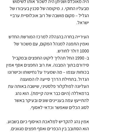
היה מאוכלס ושניתן היה לשכור אותו לשימוש 
מבעליו החוקי. ו. מיקומה של סכנין בעיבורו של 
הגליל – מקום מושבה של רוב אוכלוסיית ערביי 
ישראל. 
העירייה בחרה בהנהלה למרכז המורשת החדש 
ואמין התמנה למנהל המקום, עם משכור של 
1000 דולר לחודש.
ב- 1990 החל תהליך ליקוט החפצים ובמקביל 
סידורם בתוך המבנה. את רוב החפצים אסף אמין 
בכוחות עצמו – מה שמעיד על נחישותו וכישרונו 
הגדול. בתחילת הדרך סייעה לו המועצה 
העליונה לפולקלור פלסטיני, שישבה באותה עת 
ברמאללה (היום כבר אינה קיימת). הוא נהג 
להתייעץ עמה בעניינים שונים ובעיקר באשר 
לסוג הכלים שאפשר וכדאי לאסוף.
אמין נהג להקדיש למלאכת האיסוף כיום בשבוע. 
הוא הסתובב בין הכפרים ואסף חפצים מגוונים. 