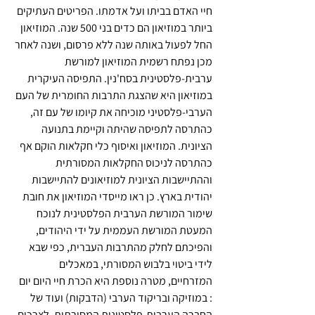
חיי האדם בביתו ועל אדמתו. הפריטים העתיקים 
ביותר במוזיאון הם כדים בני 500 שנה. המוזיאון 
החל לפעול באותה שנה ללא פרסום, ושנה לאחר 
מכן נפתח רשמית המוזיאון למורשת 
ערבית-פלסטינית בסח'נין. התפיסה העיקרית 
במוזיאון היא שהצגת התרבות החומרית של העם 
הערבי-פלסטיני מוכיחה את קיומו של עם זה, 
כהתרסה לתפיסה שהיתה וקיימת בתנועה 
הציונית. המוזיאון ואיסוף כלי חקלאות הוקם אף 
כהתרסה לניכוס החקלאות המסורתית 
וההתיישבות הציונית למוזיאונים להתיישבות 
יהודית בארץ. כן ראו מייסדי המוזיאון את חובת 
שימור המורשת הערבית הפלסטינית לנוכח 
המעטת המורשת העממית על ידי היהודים, 
והפיכתם לחלק מהתרבות העברית, כפי שבא 
לידי ביטוי בלבוש המסורתי, במאכלים 
המזרחיים, מטרה נוספת היא הכרת חיי היום יום 
: במוזיקה ובריקוד הערבי (הדבקות) ועוד של 
החברה הערבית-פלסטינית המסורתית, לצרכים 