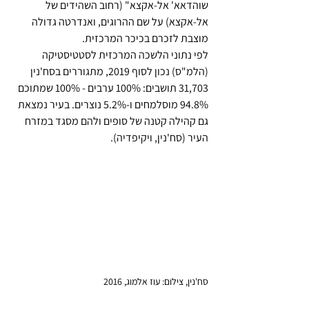
שוהדאא' אל-אקצא" (רחוב השהידים של 
אל-אקצא) על שם ההרוגים, ואנדרטה גדולה 
מוצבת לזכרם בכיכר המרכזית.
לפי נתוני הלשכה המרכזית לסטטיסטיקה 
(הלמ"ס) נכון לסוף 2019, מתגוררים בסח'נין 
31,703 תושבים: 100% ערבים - 100% שמתוכם 
94.8% מוסלמחים ו-5.2% נוצרים. בעיר נמצאת 
גם קהילה קטנה של סופים ולהם מסגד במזרח 
העיר (סח'נין, ויקיפדיה).
סח'נין, צילום: עוז אלמוג, 2016