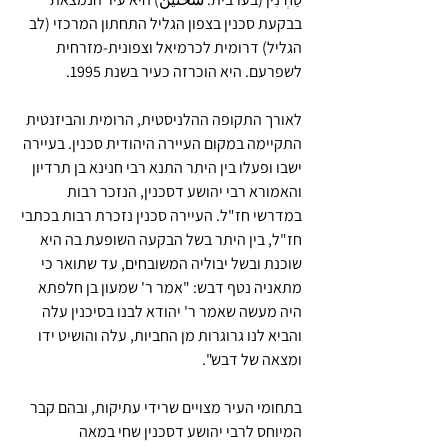
בבקעת סכנין בצפון הגליל התחתון המרכזי (לב 
הגליל) דרומית לכרמיאל וצפונית-מזרחית 
לשפרעם. היא הוכרזה כעיר בשנת 1995.
לאורך התקופה ההלניסטית, הרומית והביזנטית 
התקיימה במקום העיירה היהודית סכנין. בעיירה 
ישבו ופעלו בין היתר התנא רבי חנינא בן תרדיון 
והאמורא רבי יהושע דסכנין, הנזכר רבות 
במדרשי חז"ל. העיירה סכנין נזכרת רבות בכתבי 
חז"ל, בין היתר בשל הבקעה השופעת בה היא 
שוכנת ובשל יבוליה המשובחים, עד שתואר כי 
מתאניה נטף דבש: "אמר ר' שמעון בן חלפתא 
היה מעשה שאמר ר' יהודא לבנו בסיכנין עלה 
והביא לנו גרוגרות מן החביות, עלה והושיט ידו 
ומצאה של דבש".
בתחומי העיר מצויים שרידי עתיקות, ובהם קבר 
המיוחס לרבי יהושע דסכנין שחי במאה 