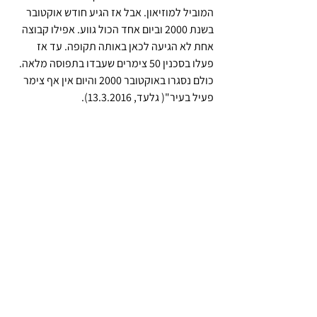
המוביל למוזיאון. אבל אז הגיע חודש אוקטובר 
בשנת 2000 וביום אחד הכול גווע. אפילו קבוצה 
אחת לא הגיעה לכאן באותה תקופה. עד אז 
פעלו בסכנין 50 צימרים שעבדו בתפוסה מלאה. 
כולם נסגרו באוקטובר 2000 והיום אין אף צימר 
פעיל בעיר"( גלעד, 13.3.2016).
לצד אמין מסייעים בתפעול המקום ובפעילויות 
החינוכיות שמתקיימות בו מספר מתנדבים 
מהתיכון המקומי (כל תלמיד נותן 4 שעות 
עבודה במסגרת פורמטים שונים, כגון מד"צים או 
עבודות לבגרות). 
המוזיאון מורכב ממספר חדרים שבהם תצוגות 
נושאיות: הבית העתיק "אל שעבי"; כלי מטבח 
מסורתיים; כלים חקלאיים, חפצי אירוח וקישוט 
(אל דיוואן); פרטי לבוש ומלאכת יד (בעיקר 
רקמה פלסטינית מסורתית); ציורים ותעשייה 