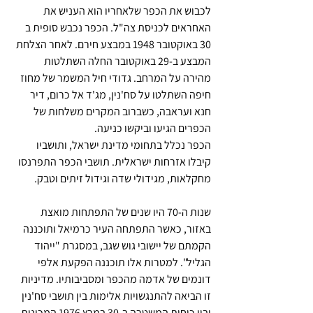
לכבוש את הכפר שלאחריו הוא העניש את 
האחראים לכניסת צה"ל. הכפר נכבש סופית ב 
30 באוקטובר 1948 במבצע חירם. לאחר הצלחת 
המבצע ב-29 באוקטובר החלה השתלטות 
מהירה על המרחב. גדודי חיל המשמר של מחוז 
חיפה השתלטו על סח'נין, מג'ד אל כרום, דיר 
חנא ועראבה, כשברוב המקרים משלחות של 
הכפרים הגיעו וביקשו כניעה.
הכפר נכלל בתחומי מדינת ישראל, ותושביו 
קיבלו אזרחות ישראלית. תושבי הכפר התפרנסו 
מחקלאות, מגידולי שדה וגידול זיתים וטבק.
שנות ה-70 היו שנים של התפתחות מואצת 
באזור, כאשר התפתחה העיר כרמיאל ותוכננה 
הקמתם של יישובי גוש שגב, במסגרת "ייהוד 
הגליל". למטרות אלו תוכננה הפקעת אלפי 
דונמים של אדמה מהכפר ומסביבותיו. מדיניות 
זו הביאה להתנגשויות אלימות בין תושבי סח'נין 
ובין כוחות המשטרה ב-30 במרץ 1976 המכונות 