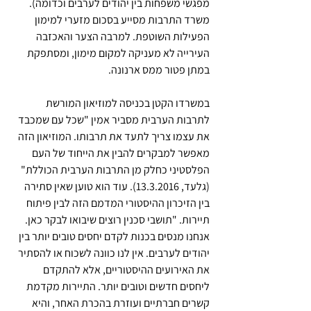
מפגשי משפחות בין יהודים לערבים וכדומה). 
משרד התרבות מסייע בסכום מזערי למימון 
הפעילות השוטפת. למרבה הצער והאכזבה 
העירייה לא מעניקה למקום מימון, ומסתפקת 
במתן פטור ממס ארנונה.
במשרדו הקטן בכניסה למוזיאון המורשת 
לתרבות הערבית מסביר אמין "שכל עם שמכבד 
את עצמו צריך לתעד את תרבותו. המוזיאון הזה 
מאפשר למבקרים להבין את הייחוד של העם 
הפלסטיני כחלק מן התרבות הערבית הכוללת" 
(גלעד, 13.3.2016). עוד הוא טוען שאין סתירה 
בין הזיכרון ההיסטורי המדמם הזה לבין פיתוח 
תיירות. "תושבי סכנין רוצים שיבואו לבקר כאן. 
אנחנו מנסים בכנות לקדם יחסים טובים יותר בין 
יהודים לערבים. אין לנו כוונה לשכוח או להסתיר 
את האירועים ההיסטוריים, אלא להתקדם 
ליחסים חדשים וטובים יותר. התיירות מקדמת 
קשרים חברתיים ועוזרת בהכרת האחר, והיא 