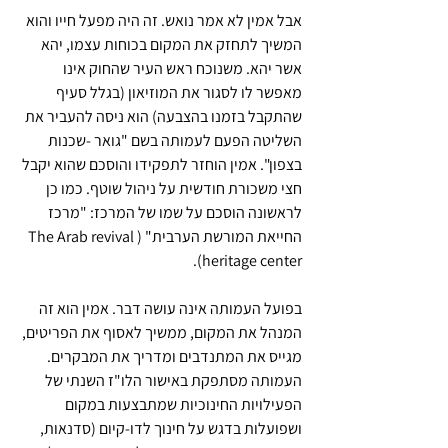
אבל אמין לא אמר נואש. זה היה מפעל חייו והוא 
המשיך לתחזק את המקום בכוחות עצמו, יהא 
אשר יהא. משנוכח ראש העיר שהחוק אינו 
מאפשר לו לסגור את המוזיאון (בגלל סעיף 
שהתקבל בזמנו בהצבעה) הוא ניסה להעביר את 
השליטה הפעם לעמותה בשם "גואר -שכנות 
בצפון". אמין הוחזר לתפקידו והוסכם שהוא יקבל 
חצי משכורת חודשית על ניהול שוטף. כמו כן 
לראשונה הוסכם על שמו של המרכז: "מרכז 
החייאת המורשת הערבית" (The Arab revival 
heritage center).
בפועל העמותה אינה עושה דבר. אמין הוא זה 
המנהל את המקום, ממשיך לאסוף את הפריטים, 
מגייס את המתנדבים ומדריך את המבקרים. 
העמותה מסתפקת באישור הלו"ז השנתי של  
הפעילויות החינוכיות שמתבצעות במקום 
ושפועלות בדגש על חינוך לדו-קיום (סדנאות, 