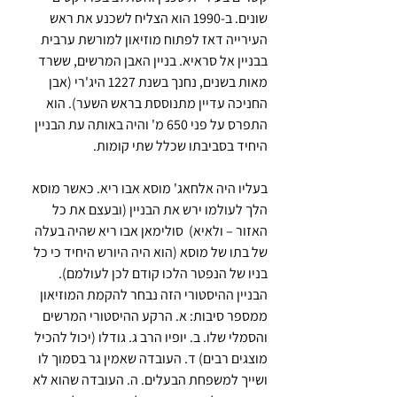
שונים. ב-1990 הוא הצליח לשכנע את ראש 
העירייה דאז לפתוח מוזיאון למורשת ערבית 
בבניין אל סראיא. בניין האבן המרשים, ששרד 
מאות בשנים, נחנך בשנת 1227 היג'רי (אבן 
החניכה עדיין מתנוססת בראש השער). הוא 
התפרס על פני 650 מ' והיה באותה עת הבניין 
היחיד בסביבתו שכלל שתי קומות.
בעליו היה אלחאג' מוסא אבו ריא. כאשר מוסא 
הלך לעולמו ירש את הבניין (ובעצם את כל 
האזור – ולאיא)  סולימאן אבו ריא שהיה בעלה 
של בתו של מוסא (הוא היה היורש היחיד כי כל 
בניו של הנפטר הלכו קודם לכן לעולמם). 
הבניין ההיסטורי הזה נבחר להקמת המוזיאון 
ממספר סיבות: א. הרקע ההיסטורי המרשים 
והסמלי שלו. ב. יופיו הרב ג. גודלו (יכול להכיל 
מוצגים רבים) ד. העובדה שאמין גר בסמוך לו 
ושייך למשפחת הבעלים. ה. העובדה שהוא לא 