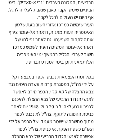
הרביעית, המכונה בערבית "נבי א-סאדיק". בימי 
הביניים שימש הקבר כאבן שואבת לעלייה לרגל. 
אף היום יש העולים לרגל לקבר.
העיר שימשה כמרכז אזורי חשוב בעת שלטון 
האימפריה העות'מאנית, ודאהר אל-עומר צירף 
אותה לתחום השפעתו. גם לאחר נפילתו של 
דאהר אל-עומר המשיכה העיר לשמש כמרכז 
חשוב לערביי הגליל בהמשך ימי האימפריה 
הע'ותמאנית וכן בימי המנדט הבריטי.
במלחמת העצמאות נכבש הכפר במבצע דקל 
על ידי צה"ל, במסגרת קרבות עשרת הימים נגד 
צבא ההצלה של קאוקג'י. הכפר סירב לאפשר 
לאנשי הגדוד הרביעי של צבא ההצלה להיכנס 
לכפר ונכנע לצה"ל ב-20 ביולי 1948 יום לאחר 
כניסת ההפוגה לתוקף. צה"ל לא נכנס לכפר 
מתוך מחשבה שיישמר מעמדו של הכפר על ידי 
האו"ם כשטח הפקר. אי כניסת צה"ל לכפר 
אפשרה לאנשי הגדוד הרביעי של צבא ההצלה 