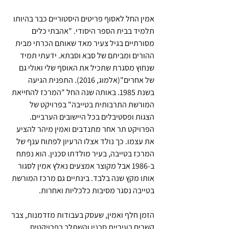
אמין החל לאסוף פריטים היסטוריים כבר בהיותו 
תלמיד בבית הספר היסודי. "אהבתי כלים 
מסורתיים בגיל צעיר מאד שאותם הכרתי מבית 
ההורים ומביתם של סבא וסבתא. ידעתי תמיד 
שנחוץ מסגרת שתכיל את האוסף שלי ואולי גם 
של אחרים"(אלמוג, 2016). התפנית הגיעה 
בשנת 1985. באותה שנה החל "המרכז להחייאת 
המורשת התרבותית בטייבה" בפרויקט של 
הצגות ופסטיבלים בכל היישובים הערביים. 
הפרויקט תר אחר מתנדבים ואמין מיהר להציע 
את עצמו. כך נולד אצלו הרעיון לפתוח ענף של 
המרכז בטייבה, בעיר מולדתו סכנין. הוא נפתח 
ב-1986 אבל מקוצר אמצעים נאלץ אמין לסגור 
אותו מקץ שנה בלבד. בינתיים גם מרכז המורשת 
בטייבה נסגר מסיבות כלכליות ואחרות.
הזמן חלף ואמין, שעסק בעבודות מזדמנות, צבר 
קשרים בעיריית סכנין והשתלב בפרויקטים 