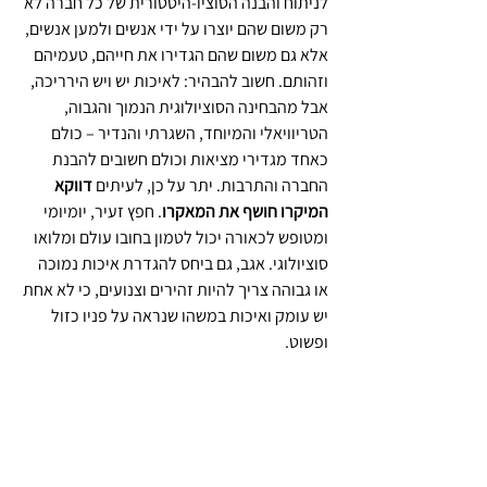
לניתוח והבנה הסוציו-היסטורית של כל חברה לא 
רק משום שהם יוצרו על ידי אנשים ולמען אנשים, 
אלא גם משום שהם הגדירו את חייהם, טעמיהם 
וזהותם. חשוב להבהיר: לאיכות יש ויש הירריכה, 
אבל מהבחינה הסוציולוגית הנמוך והגבוה, 
הטריוויאלי והמיוחד, השגרתי והנדיר – כולם 
כאחד מגדירי מציאות וכולם חשובים להבנת 
החברה והתרבות. יתר על כן, לעיתים 
דווקא 
המיקרו חושף את המאקרו
. חפץ זעיר, יומיומי 
ומטופש לכאורה יכול לטמון בחובו עולם ומלואו 
סוציולוגי. אגב, גם ביחס להגדרת איכות נמוכה 
או גבוהה צריך להיות זהירים וצנועים, כי לא אחת 
יש עומק ואיכות במשהו שנראה על פניו כזול 
ופשוט.