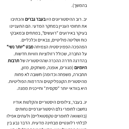
בהמשך).
יב. רוב ההיסטוריונים היו 
בעבר גברים
 והכתיבו 
את תחומי העניין במחקר המדעי. הם התעניינו 
בעיקר באירועים "רועשים", במתחים ובמאבקי 
כוח ושליטה פוליטיים, צבאיים וכלכליים. 
המהפכה הפמיניסטית הצמיחה 
מבט "יותר נשי"
על החברה, שכולל רזולוציות וזוויות חדשות. 
בהדרגה חדרה ההכרה שההיסטוריה של 
תרבות 
היומיום
 (מגורים, אופנה, משחקים, מזון, 
תחבורה, משפחה וכדומה) חשובה לא פחות 
מהיסטורית הקונפליקטים והדרמות הפוליטיות. 
היא בוודאי יותר "סקסית" וחייכנית ממנה.
יג. בעבר, צילומים היסטוריים והקלטות אודיו 
נחשבו לחומרי גלם היסטוריוגרפיים נחותים 
(בהשוואה לחומרים טקסטואליים) ולעתים אפילו 
לבלתי רלוונטיים מבחינה מדעית. הדבר נבע בין 