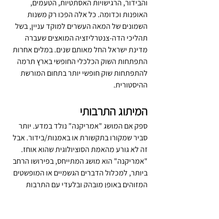
והבידור, הרגישויות האסתטיות, הטעמים, 
האופנות וכדומה. כל אלה הפכו רק משנות 
השמונים של המאה העשרים למוקד עניין, בשל 
תהליכי הדה-צנטרליזציה המואצים שעברה 
מדינת ישראל החל מאותם שנים. במלים אחרות 
התפתחות השוק הכלכלי החופשי בארץ תרמה 
להתפתחות שוק חופשי יותר בתחום המורשת 
ההיסטורית.
המיתוג התרבותי
ספק אם המושג "אמריקנה" נולד במדע. יותר 
סביר שמקורו בתקשורת או באמנות/בידור. אבל 
זה לא גורע מהאמת הסוציולוגית שהוא אוחז. 
"אמריקנה" הוא מושג המתייחס, בפירושו הרחב 
ביותר, למכלול הדברים הגשמיים או המופשטים 
המזוהים באופן מובהק ובלעדי עם התרבות 
האמריקאית. 