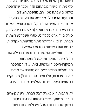
השאר מכך שלאנשי-מדע "מכופתרים" לא היו 
כלי ניתוח וכישורים בתחום הזה, ומכך שהדפסת 
צילומים עלתה ממון רב. 
מהפכת הצילום 
והתיעוד הדיגיטלי
, שכבשה את העולם בסערה, 
שינתה את המצב הזה. הקלות שבה אפשר לשמר 
ולהנגיש היום מידע ויזואלי (מצלמות דיגיטליות, 
סורקים, דואר אלקטרוני, אתרי אינטרנט רשתות 
חברתיות וכו') הגדילה את המודעות האקדמית 
לנושא ואת השימוש המדעי באמצעים 
אודיו-ויזואליים. המגמה הזו תרמה הגדילה את 
רזולוציית המחקר ותרמה להתפתחות 
המיקרו-היסטוריוגרפיה. זאת ועוד, המהפכה 
הדיגיטלית הביאה לצמיחה מהירה של מוצרי 
ידע (תערוכות, אלבומים, ספרים וכו') שעוסקים 
בנושאים היסטוריים ונוסטלגיים מחיי היומיום.
יד. תרבות היא לא רק דבק חברתי, רשת קשרים 
וזיכרון משותף, אלא גם 
מותג וכרטיס ביקור
. 
במשך שנים רבות נטו לתייג ולמתג תרבויות 