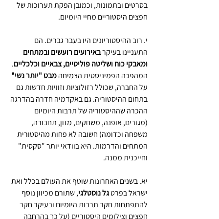
בסרטים ובתמונות, וכמובן הפקת תערוכות של 
חפצים היסטוריים מחיי היומיום.
י. רוב ההיסטוריונים היו בעבר גברים. הם 
התעניינו בעיקר 
באירועים רועשים ובמתחים 
ומאבקי כוח ושליטה פוליטיים, צבאיים וכלכליים
. 
המהפכה הפמיניסטית הצמיחה 
מבט "יותר נשי"
על החברה, שכולל רזולוציות וזוויות חדשות גם 
בתחום ההיסטוריה. גם באקדמיה חדרה בהדרגה 
ההכרה שההיסטוריה של תרבות היומיום 
(מגורים, אופנה, משחקים, מזון, תחבורה, 
משפחה וכדומה) חשובה לא פחות מהיסטורית 
המתחים והדרמות. היא בוודאי יותר "סקסית" 
וחייכנית ממנה.
יא. בשנים האחרונות שוטף את העולם בכלל ואת 
ישראל בפרט 
גל נוסטלגי
, שתורם מכיוון נוסף 
להתפתחות חקר תרבות היומיום ובעיקר חקר 
חפצים וצילומים היסטוריים (על כך בהרחבה 