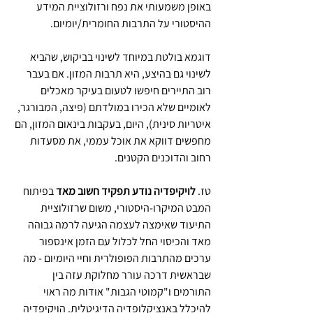
באופן משמעותי את נפח ורזולוציית המידע 
ההיסטורי על התרבות החומרית/יומיום.
דוגמא בולטת במיוחד לשינוי בביקוש, שהביא 
לשינוי גם בהיצע, היא תרבות המזון. אם בעבר 
רוב התיירים חיפשו לטעום בעיקר מאכלים 
לאומיים שלא הכירו במולדתם (פיצה, המבורגר, 
איטריות סינית), היום, בעקבות בינאום המזון, הם 
מחפשים דווקא את אוכל עממי, את מסעדות 
רחוב והדוכנים הקטנים.
טז. 
לויקיפדיה נודע תפקיד חשוב מאד
 בפיתוח 
המבט המיקרו-היסטורי, משום שרזולוציית 
התיעוד שאימצה לעצמה הגיעה לרמה גבוהה 
מאד והכיסוי החל לכלול עם הזמן אינספור 
ערכים מהתרבות הפופולרית וחיי היומיום - מה 
שבראשית דרכה עורר מחלוקת עזה בין 
התורמים ו"קמוטי הגבות" אודות מה ראוי 
להיכלל באנציקלופדיה הדיגיטלית. הויקיפדיה 