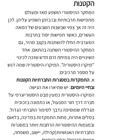
הקטנות
המחקר ההיסטורי הושפע מאז ומעולם 
מתפישות תרבותיות ובו בזמן השפיע עליהן. לכן 
היה זה אך צפוי שבשנות השבעים של המאה 
העשרים, כאשר תפישות יסוד בתרבות 
המערבית החלו להשתנות בקצב מהיר, גם 
המחקר ההיסטורי השתנה בהתאם. אחד 
השינויים היה צמיחת זרם חדש שזכה לכינוי 
"מיקרו היסטוריה". המיקרו-היסטוריה שמה דגש 
על מספר מרכיבים: 
א. 
התמקדות במסגרות החברתיות הקטנות 
ובחיי היומיום
. יש שתיארו את הגישה 
המיקרו-היסטורית כמעין מבט היסטוריוגרפי על 
חברה דרך חור המנעול, או כתמונה בזכוכית 
מגדלת שמוסיפה נדבך לסיפור החברתי הגדול. 
במלים אחרות, פחות התמקדות במדינה, בלאום 
ובמגמות ההיסטוריות הרחבות ויותר במסגרות 
החברתיות האנושיות(קהילה, יישוב, משפחה, 
אנשים פרטיים) ובחיי היומיום.