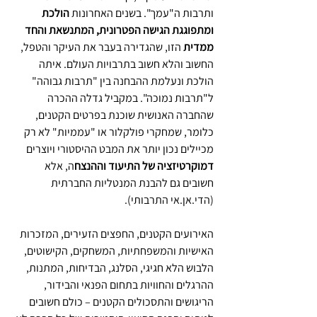
ותרבות ה"עמך". בשנים האחרונות 
הולכת 
ומתפוגגת הגישה הפטרונית, המתנשאת והחד 
ממדית
 הזו, שהגדירה בעבר את העיקר והטפל, 
החשוב והלא חשוב בתרבויות העולם. איתה 
הולכת ונעלמת ההבחנה בין "תרבות גבוהה" 
ל"תרבות נמוכה". במקביל גדלה ההכרה 
שהחברה האנושית שוכנת בפרטים הקטנים, 
כלומר, שמחקרי פולקלור או "עממיות" לא רק 
מכיילים נכון יותר את המבט ההיסטורי ויוצרים 
דמוקרטיזציה של התיעוד וההנצח
ה, אלא 
חשובים גם להבנת המנטליות החברתית 
(הדי.אן.אי התרבותי).
האירועים הקטנים, החפצים הזעירים, המזכרות 
האישיות והמשפחתיות, המשחקים, הקישוטים, 
הלבוש הלא חגיגי, הסלנג, הבדיחות, המתנות, 
ההרגלים והחוויות בתחום הפנאי והבידור, 
הריגושים והתסכולים הקטנים – כולם חשובים 