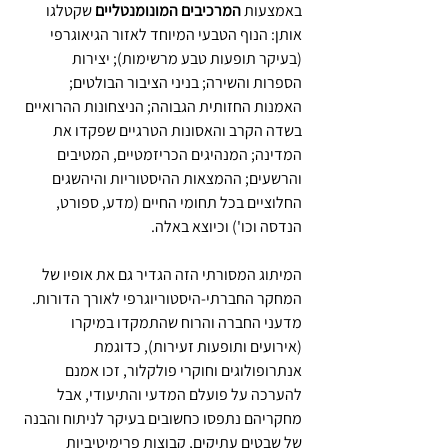
באמצעות 
המרכיבים המונומנטליים
 שקטלגו 
אותן: הנוף הטבעי המיוחד לאזור הגיאוגרפי 
(בעיקר תופעות טבע מרשימות); יצירות 
הספרות והשירה; בניני הציבור הבולטים; 
האמנות החזותית הגבוהה; הניצחונות ההרואיים 
בשדה הקרב והאסונות הטרגיים שפקדו את 
המדינה; המנהיגים הכריזמטיים, המטיבים 
והרשעים; ההמצאות ההיסטוריות והיהשגים 
החלוציים בכל תחומי החיים (מדע, ספורט, 
הנדסה וכו') וכיוצא באלה.
המיתוג המסורתי הזה הגדיר גם את אופיו של 
המחקר החברתי-היסטוריוגרפי לאורך הדורות. 
מדעני החברה והרוח שהתמקדו במיקרו 
(אירועים ותופעות זעירות), כדוגמת 
אנתרופולוגים וחוקרי פולקלור, זכו אמנם 
להערכה על פועלם המדעי והתיעודי, אבל 
מחקריהם נתפסו כחשובים בעיקר לניתוח והבנה 
של שבטים עתיקים, קבוצות פרימיטיביות 