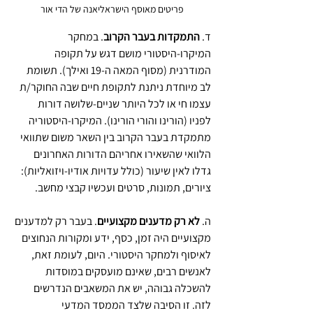
פריטים מאוסף הישראליאנה של הדי אור
ד. 
התמקדות בעבר הקרוב
. במחקר 
המיקרו-היסטורי מושם דגש על תקופה 
המודרנית (מסוף המאה ה-19 ואילך). תשומת 
לב מיוחדת ניתנת לתקופת חיים שבה החוקר/ת 
עצמו חי או לכל היותר שניים-שלושה דורות 
לפניו (הורינו והורי הורינו). המיקרו-היסטוריה 
מתמקדת בעבר הקרוב בין השאר משום שתוואי 
הלוואי שהשאירו אחריהם הדורות האחרונים 
גדלו לאין שיעור (כולל עדויות אודיו-ויזואליות): 
ציורים, תמונות, סרטים ועכשיו קבצי מחשב.
ה. 
לא רק מדענים מקצועיים
. בעבר רק למדענים 
מקצועיים היה זמן, כסף, ידע ומקורות הנחוצים 
לאיסוף ולמחקר היסטורי. היום, לעומת זאת, 
לאנשים רבים, שאינם מועסקים במוסדות 
להשכלה גבוהה, יש את המשאבים הנדרשים 
לזה. זו הסיבה שלצד הממסד המדעי 