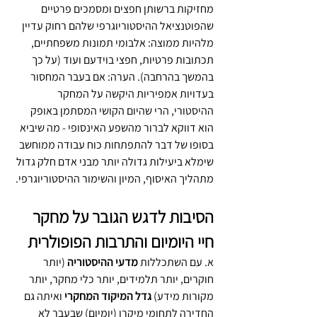
מחזיקות ברשותן חפצים ומסמכים פרטיים 
שהפוטנציאל ההיסטוריוגרפי שלהם רחוק עדיין 
מלהיות ממוצה: אלבומי תמונות משפחתיים, 
תכתובות פרטיות, חפצי בוידעם ועוד (על כך 
בהמשך בהרחבה). הערה: אם בעבר המחסור 
בעדויות אמפיריות היקשה על המחקר 
ההיסטורי, הרי שהיום הקושי המסתמן באופק 
הוא דווקא לברור מהשפע האינסופי - מה שיביא 
בסופו של דבר להתפתחות כוח עבודה ממוחשב 
שימלא ביעילות גדולה יותר מבני אדם חלק גדול 
מתהליך האיסוף, המיון והשימור ההיסטוריוגרפי.
הסיבות לדגש הגובר על מחקר 
חיי היומיום והתרבות הפופולרית
א. עם השתכללות 
מדעי ההיסטוריה
 (יותר 
חוקרים, יותר תלמידים, יותר כלי מחקר, יותר 
מקורות מידע) 
גדל המיקוד המחקרי
 ואיתה גם 
החדירה לתחומי מיקרו (יומיום) שבעבר לא 