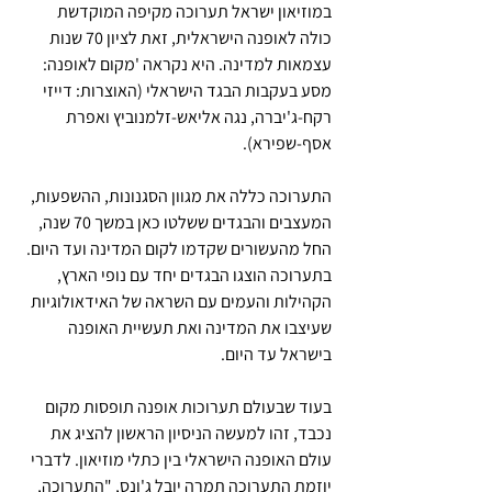
במוזיאון ישראל תערוכה מקיפה המוקדשת 
כולה לאופנה הישראלית, זאת לציון 70 שנות 
עצמאות למדינה. היא נקראה 'מקום לאופנה: 
מסע בעקבות הבגד הישראלי (האוצרות: דייזי 
רקח-ג'יברה, נגה אליאש-זלמנוביץ ואפרת 
אסף-שפירא). 
התערוכה כללה את מגוון הסגנונות, ההשפעות, 
המעצבים והבגדים ששלטו כאן במשך 70 שנה, 
החל מהעשורים שקדמו לקום המדינה ועד היום. 
בתערוכה הוצגו הבגדים יחד עם נופי הארץ, 
הקהילות והעמים עם השראה של האידאולוגיות 
שעיצבו את המדינה ואת תעשיית האופנה 
בישראל עד היום.
בעוד שבעולם תערוכות אופנה תופסות מקום 
נכבד, זהו למעשה הניסיון הראשון להציג את 
עולם האופנה הישראלי בין כתלי מוזיאון. לדברי 
יוזמת התערוכה תמרה יובל ג'ונס, "התערוכה, 