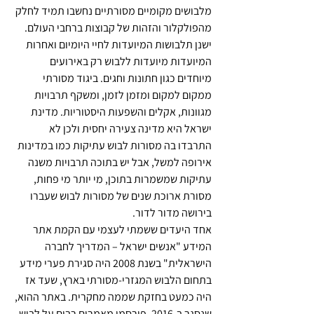
מלבושים מקומיים מסורתיים נחשבו תמיד לחלק 
מהפולקלור והזהות של קבוצות ברחבי העולם. 
ישנן תלבושות המיועדות לחיי היומיום ואחרות 
המיועדות מיועדות ללבוש רק באירועים 
מיוחדים כגון חתונות וחגים. ביגוד מסורתי 
ממקום למקום ומזמן לזמן, ומשקף תרבויות 
מגוונות, אקלים והשפעות היסטוריות. מדינת 
ישראל היא מדינה צעירה יחסית ולכן לא 
התרבדו בה מסורות לבוש עתיקות כמו במדינות 
אירופה למשל, אבל יש בתוכה תרבויות משנה 
עתיקות שמשמרות בתוכן, מי יותר מי פחות, 
מסורת ארוכת שנים של מסורות לבוש שעברו 
בירושה מדור לדור. 
אחד היעדים ששמתי לעצמי עם הקמת אתר 
המידע "אנשים ישראל – המדריך לחברה 
הישראלית" בשנת 2008 היה סגירת פערי מידע 
בתחום הלבוש המגזרי-מסורתי בארץ, שעד אז 
היה כמעט בחזקת שממה מחקרית. באתר ההוא, 
שנסגר ב-2016, פורסמו מאמרים רבים על לבוש 