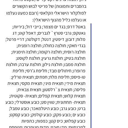
בהסברים ותמונות) של פריטי לבוש הקשורים 
לפולקלור הישראלי הקלאסי (רובם כמעט נעלמו 
או נעלמו כליל מהנוף הישראלי):
באטל דרס; בגד ים מצמר; בייבי דול; ביריות; 
גאטקס; גרבי סטרץ` לגברים; דאפל קוט; דג 
מלוח; דובון; דיפטין; דנטל; דקולטה; דריי פרטל; 
בגדי חאקי; חולצה כחולה; חולצה רומנית; 
חולצה רוסית; חולצה רקומה; חולצה תימנית; 
חולצת בטיק; חולצת גרעין; חולצת לקוסט; 
חולצת ממבו; חולצת נילון; חולצת ערבה; חולצת 
פרופרו; חיתולים מבד; חליפת ג'רסי; חליפת 
טו-פיסס; חליפת מלח; חפתים; חצאית טרלין; 
חצאית מידי; חצאית מיני; חצאית מקסי; חצאית 
פליסה; חצאית צ`רלסטון; חצאית צבאית; 
חצאית קלוש; חצאית קפלים; חצאית- סקוטית; 
חצאית- תחתונית; טווין סט; כובע אוסטרלי; כובע 
ברט; כובע גרב; כובע היטלמאכר; כובע טמבל; 
כובע ים ;כובע פקק; כובע קולפק; כובע קסקט; 
כובע קפלוש; כיס קטן; כפפות; כתפיות 
למכנסיים; מדי חורף; מדים מנומרים ;מטפחת 