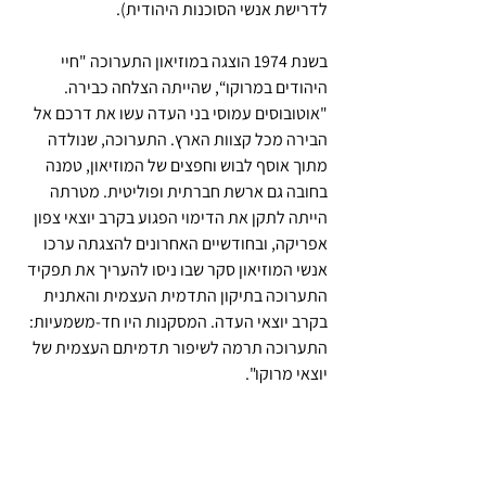
לדרישת אנשי הסוכנות היהודית). 
בשנת 1974 הוצגה במוזיאון התערוכה "חיי 
היהודים במרוקו“, שהייתה הצלחה כבירה. 
"אוטובוסים עמוסי בני העדה עשו את דרכם אל 
הבירה מכל קצוות הארץ. התערוכה, שנולדה 
מתוך אוסף לבוש וחפצים של המוזיאון, טמנה 
בחובה גם ארשת חברתית ופוליטית. מטרתה 
הייתה לתקן את הדימוי הפגוע בקרב יוצאי צפון 
אפריקה, ובחודשיים האחרונים להצגתה ערכו 
אנשי המוזיאון סקר שבו ניסו להעריך את תפקיד 
התערוכה בתיקון התדמית העצמית והאתנית 
בקרב יוצאי העדה. המסקנות היו חד-משמעיות: 
התערוכה תרמה לשיפור תדמיתם העצמית של 
יוצאי מרוקו". 
באפריל 2014 הוצגה במוזיאון ישראל התערוכה 
"שפת הלבוש: ארון הבגדים היהודי". התערוכה 
נועדה לאפשר הצצה לתרבות הלבוש העשירה 