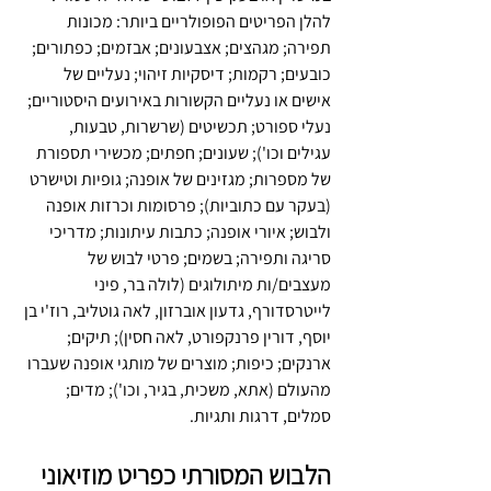
להלן הפריטים הפופולריים ביותר: מכונות 
תפירה; מגהצים; אצבעונים; אבזמים; כפתורים; 
כובעים; רקמות; דיסקיות זיהוי; נעליים של 
אישים או נעליים הקשורות באירועים היסטוריים; 
נעלי ספורט; תכשיטים (שרשרות, טבעות, 
עגילים וכו'); שעונים; חפתים; מכשירי תספורת 
של מספרות; מגזינים של אופנה; גופיות וטישרט 
(בעקר עם כתוביות); פרסומות וכרזות אופנה 
ולבוש; איורי אופנה; כתבות עיתונות; מדריכי 
סריגה ותפירה; בשמים; פרטי לבוש של 
מעצבים/ות מיתולוגים (לולה בר, פיני 
לייטרסדורף, גדעון אוברזון, לאה גוטליב, רוז'י בן 
יוסף, דורין פרנקפורט, לאה חסין); תיקים; 
ארנקים; כיפות; מוצרים של מותגי אופנה שעברו 
מהעולם (אתא, משכית, בגיר, וכו'); מדים; 
סמלים, דרגות ותגיות. 
הלבוש המסורתי כפריט מוזיאוני