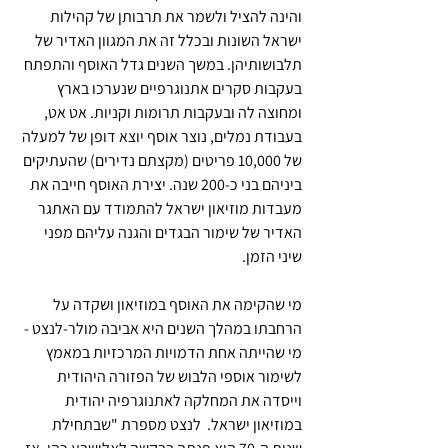
והינה להציל ולשמר את תרבותן של קהילות 
ישראל השונות ובכלל זה את המגוון האדיר של 
תלבושותיהן. במשך השנים גדל האוסף והתפתח 
בעקבות סקרים אתנוגרפיים שנערכו בארץ 
ומחוצה לה ובעקבות תרומות וקניות. אט אט, 
בעבודת נמלים, נוצר אוסף יוצא דופן של למעלה 
של 10,000 פריטים (מקצתם נדירים) שהעתיקים 
ביניהם בני כ-200 שנה. יצירת האוסף חייבה את 
מעבדות מוזיאון ישראל להתמודד עם האתגר 
האדיר של שימור הבגדים והגנה עליהם מפני 
שיני הזמן. 
מי שהקימה את האוסף במוזיאון ושקדה על 
הרחבתו במהלך השנים היא אביבה מולר-לנצט - 
מי שהייתה אחת הדמויות המרכזיות במאמץ 
לשימור אוספי הלבוש של הפזורה היהודית 
וייסדה את המחלקה לאתנוגרפיה יהודית 
במוזיאון ישראל.  
לנצט מספרת "שבתחילת 