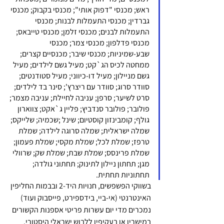
ראש; מכנסי "דפוק אותי"; מכנסי בקבוק; מכנסי 
גברדין; מכנסי התעמלות לבנות; מכנסי 
התעמלות לבנים; מכנסי זלמן; מכנסי טייבאס; 
מכנסי פדלפון; מכנסי צמר; מכנסי 
שבע-שמיניות; מכנסי שיבר; מכנסיים קצרים; 
ממחטה לכיס הג`קט; מעיל גשם לילדים; מעיל 
גשם מניילון; מעיל דו-כיווני; מעיל סטודנטים; 
סוודר סרוג; סוודר עם ריצרץ'; סינר בד לילדים; 
סרט לשיער; סרפן; עניבה לחיילת; עניבה מצמר; 
פולובר; פולובר סנדביץ; פליין ג`אקט; צווארון 
גולף; קומבינזון קוסטיום; שינל ;שכמיה; שלייקס; 
שמלה ישראלית; שמלה סרוגה לילדה; שמלת 
טרפז; שמלת לכל; שמלת מקסי; שמלת פעמון; 
שמלת פרינסס; שמלת שבת; שמלת שק; שרוולי 
מגן; תחתון ניילון לתינוק; תחתוני גולדה; 
תחתוניות תחתית.
בשווקי הפשפשים, חנויות היד-2 ובבמות החליפין 
האינטרנטי (אי-ביי, בידספירט, פייסבוק ועוד) 
נמכרים מדי יום עשרות 
פריטי אספנות
 הקשורים 
במישרין או בעקיפין ללבוש ישראלי היסטורי. 