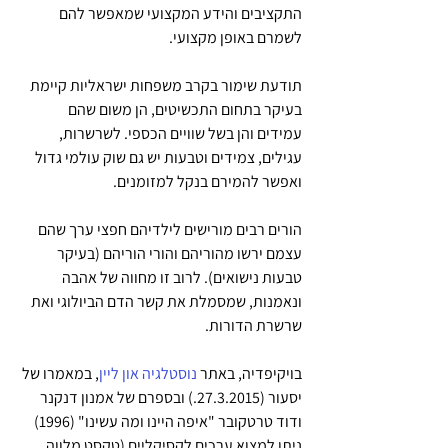
התקציבים והידע המקצועי שמאפשר להם 
לשמרם באופן מקצועי.
תודעת שימור בקרב משפחות ישראליות קיימת 
בעיקר בתחום התכשיטים, הן משום שהם 
עמידים והן בשל שוויים הכספי. לשרשרות, 
עגילים, צמידים וטבעות יש גם שוק עולמי גדול 
ואפשר להמירם בנקל למזומנים.
הורים רבים מורישים לילדיהם חפצי ערך שהם 
עצמם ירשו מהוריהם והורי הוריהם (בעיקר 
טבעות נישואים). לרוב זו מחווה של אהבה 
ונאמנות, שמסמלת את קשר הדם הביולוגי ואת 
שרשרת הדורות. 
בויקיפדיה, באתר 
נוסטלגיה און ליין
, במאמרו של 
יסעור (27.3.2015.) ובספרם של אמנון דנקנר 
ודוד טרטקובר "איפה היינו ומה עשינו" (1996) 
ניתן למצוא ערכים לקסיקליים (טקסט מלווה 