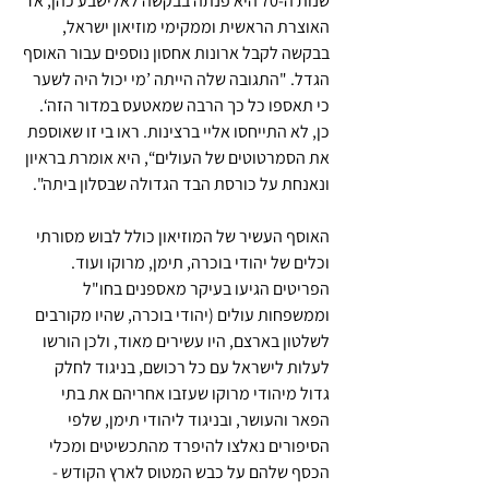
שנות ה-70 היא פנתה בבקשה לאלישבע כהן, אז 
האוצרת הראשית וממקימי מוזיאון ישראל, 
בבקשה לקבל ארונות אחסון נוספים עבור האוסף 
הגדל. "התגובה שלה הייתה ’מי יכול היה לשער 
כי תאספו כל כך הרבה שמאטעס במדור הזה‘. 
כן, לא התייחסו אליי ברצינות. ראו בי זו שאוספת 
את הסמרטוטים של העולים“, היא אומרת בראיון 
ונאנחת על כורסת הבד הגדולה שבסלון ביתה". 
האוסף העשיר של המוזיאון כולל לבוש מסורתי 
וכלים של יהודי בוכרה, תימן, מרוקו ועוד. 
הפריטים הגיעו בעיקר מאספנים בחו"ל 
וממשפחות עולים (יהודי בוכרה, שהיו מקורבים 
לשלטון בארצם, היו עשירים מאוד, ולכן הורשו 
לעלות לישראל עם כל רכושם, בניגוד לחלק 
גדול מיהודי מרוקו שעזבו אחריהם את בתי 
הפאר והעושר, ובניגוד ליהודי תימן, שלפי 
הסיפורים נאלצו להיפרד מהתכשיטים ומכלי 
הכסף שלהם על כבש המטוס לארץ הקודש - 