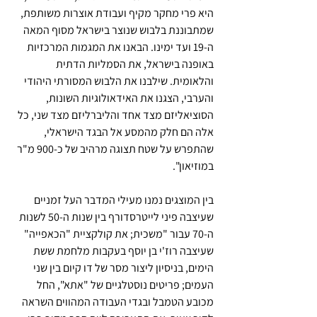
היא פרי מחקר מקיף ועבודת אוצרות משותפת, 
שמתבוננת בלבוש שנוצר בישראל מסוף המאה 
ה-19 ועד ימינו. הבאנו את המגמות המרכזיות 
באופנה בישראל, את הסמליות הדתית 
והלאומית. שילבנו את הלבוש המסורתי היהודי 
והערבי, הצגנו את האידאולוגיות השונות, 
הסוציאליזם מצד אחד והליברליזם מצד שני, כל 
אלה הם חלק מהמסע אל הבגד הישראלי, 
שהתפרש על שטח תצוגה מרהיב של כ-900 מ"ר 
במוזיאון". 
בין המוצגים נמנו מעילי המדבר העל זמניים 
שעיצבה פיני לייטרסדורף בין שנות ה-50 לשנות 
ה-70 עבור "משכית; את קולקציית "הכאפייה" 
שעיצבה רוז'י בן יוסף בעקבות מלחמת ששת 
הימים, בניסיון ליצור מסר של דו קיום בין שני 
העמים; פריטים נוסטלגיים של "אתא", החל 
מכובע הטמבל ובגדי העבודה המהווים השראה 