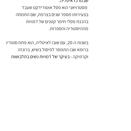
שבמרכז איטליה.
 מסטרויאני הוא פסל אוטודידקט שעבד 
בצעירותו מספר שנים בצרפת, שם התמחה 
בהכנת פסלי חימר קטנים של דמויות 
מההיסטוריה והספרות
.
בשנות ה-20, עם שובו לאיטליה, הוא פתח סטודיו 
ברומא שבו התמסר לפיסול בשיש, ברונזה 
וקרמיקה
 - בעיקר של דמויות נשים בתלבושות 
מהמאה השמונה-עשרה וכן בעלי חיים. יצירותיו 
נחתמו לרוב עם ראשי התיבות של שמו. דומניקו 
מסטרויאני, שהיה סבא רבא של שחקן הקולנוע 
הנודע מרצ'לו מסטרויאני, נמנה עם מייסד 
האגודה לקרמיקה אמנותית באיטליה. הוא נפטר 
ברומא ב-1962.
השיטה שבה צולמו הגלויות
  מבוססת על צילום 
איכותי של פסלים שנעשו בפלסטלינה, חימר או 
גבס במטרה לבנות סימולציה מדומיינת 