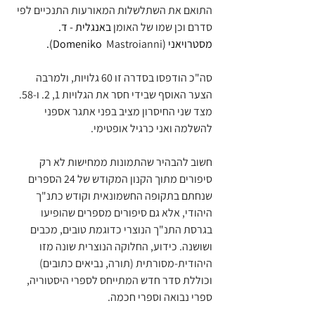
התואם את השתלשלות המאורעות התנכיים לפי 
סדרם וכן שמו של האומן 
באנגלית - ד. 
מסטרויאני (Domeniko 
 Mastroianni
).
סה"כ הודפסו בסדרה זו 60 גלויות, ולמרבה 
הצער האוסף שבידי חסר את הגלויות 1, 2. ו-58. 
מצד שני החיסרון מציב בפני אתגר אספני 
להשלמה ואני כרגיל אופטימי.
חשוב להבהיר
 שהתמונות ממחישות לא רק 
סיפורים מתוך הקנון המקודש של 24 הספרים 
שנחתם בתקופה החשמונאית וקודש כתנ"ך 
היהודי, אלא גם סיפורים מספרים שהופיעו 
בגרסת התנ"ך הנוצרי כדוגמת טובים, מכבים 
ושושנה. כידוע, החלוקה הנוצרית שונה מזו 
היהודית-מסורתית (תורה, נביאים כתובים) 
וכוללת סדר חדש המתייחס לספרי היסטוריה, 
ספרי נבואה וספרי חכמה.