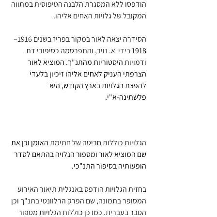
הודפסו ללא המסגרת הלבנה הטיפוסית במתווה 
המקובל של גלויות האחים אליהו. 
הסידרה יצאה לאור במקור בפריז בשנים 1916
– 
1918 
בידי  א. נויר, והתפרסמה כסיפורי דת 
ודמויות 
היסטוריות מהתנ"ך. המוציא לאור 
הצרפתי העניק לאחים אליהו זיכיון בלעדי 
להפצת הגלויות בארץ הקודש, היא 
פלשתינה-א"י.
הגלויות כוללות חריטה של חתימת 
האומן וכן את 
שם המוציא לאור ומספור הגלויה בהתאם לסדר 
הופעותיה בסיפור
 התנ"כי.
בחזית הגלויות הודפס באנגלית תיאור האירוע 
המסופר בתמונה, שם הפרק הרלוונטי בתנ"ך וכן 
הסבר בעברית. כמו כן כוללות הגלויות מספור 