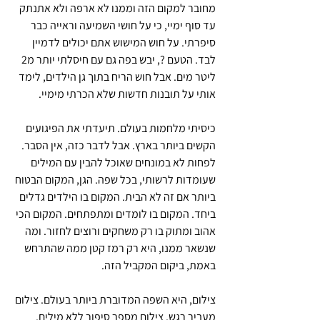
מחובר למקום הזה וממנו לא ארפה ולא אתנתק 
עד סוף ימיי, כי על חושי השמיעה וראייה כבר 
סיפרתי. על חוש המישוש אתם יכולים לדמיין 
לבד. הטעם ?, יבש בפה גם עם חיסלתי יותר מ2 
ליטר מים. אבל חוש הריח בתוך גן הילדים, לימד 
אותי על תובנות חדשות שלא הכרתי מימיי.
כיסיתי מלחמות בעולם. תיעדתי את הפיגועים 
הקשים ביותר בארץ. אבל לדבר כזה, אין הסבר. 
לפחות לא במונחים שאוכל להבין עם המילים 
שעומדות לרשותי, בכל שפה. הגן, המקום הבטוח 
ביותר אם זה לא הבית. המקום בו הילדים גדלים 
ביחד. המקום בו לומדים ומתפתחים. המקום הכי 
אהוב ומתוק בו רק משחקים ורוצים לחזור. ומה 
שנשאר ממנו, היא רק רמז קטן ממה שהתרחש 
באמת, ביקום המקביל הזה.
צילום, היא השפה המדוברת ביותר בעולם. צילום 
מעביר רגש. צילום מספר סיפור ללא מילים. 