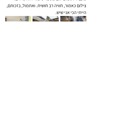
צילום כאמור, חוויה רב חושית. ואתמול, בזכותם, 
הייתי הכי אני שיש.
התצלומים באדיבות אהרון גוסטבו הוכמן, 2023
אהרון הוכמן
 (נולד ב-12 בינואר 1960) הוא צלם 
עיתונות וצלם רחוב. כחלק מפעילותו השתתף 
בתערוכות בישראל ובחו"ל, תיעד עבור רשת 
החדשות "שוקן" ועבור סוכנויות החדשות הזרות 
את הסכסוך הישראלי-ערבי בישראל ומחוצה לה 
במהלך האינתיפאדה הראשונה והשנייה וצילם 
פיגועי טרור רבים עבור החדשות בעיתונות, 
ביניהם הפיגוע במסעדת מקסים, הפיגוע בקו 37, 
הפיגוע בקו 16 בחיפה, הפיגוע ביגור, הפיגוע 
בצ'ק פוסט ועוד.